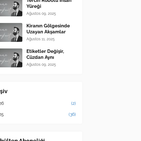
Tercih Robotu İnsan
Yüreği
Ağustos 09, 2025
Kiranın Gölgesinde
Uzayan Akşamlar
Ağustos 11, 2025
Etiketler Değişir,
Cüzdan Aynı
Ağustos 09, 2025
şiv
26
(2)
25
(36)
bülten Aboneliği