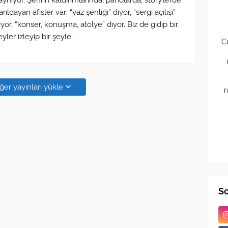
aynıyor. Şehrin kaldırımlarında, panolarda, story’lerde
arıldayan afişler var; “yaz şenliği” diyor, “sergi açılışı”
iyor, “konser, konuşma, atölye” diyor. Biz de gidip bir
eyler izleyip bir şeyle…
C
ğer yayınları yükle
r
S