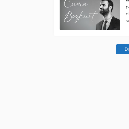
k
p
d
ş
Di