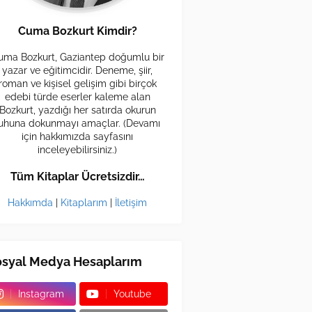
Cuma Bozkurt Kimdir?
uma Bozkurt, Gaziantep doğumlu bir
yazar ve eğitimcidir. Deneme, şiir,
roman ve kişisel gelişim gibi birçok
edebi türde eserler kaleme alan
Bozkurt, yazdığı her satırda okurun
uhuna dokunmayı amaçlar. (Devamı
için hakkımızda sayfasını
inceleyebilirsiniz.)
Tüm Kitaplar Ücretsizdir…
Hakkımda
|
Kitaplarım
|
İletişim
osyal Medya Hesaplarım
Instagram
Youtube