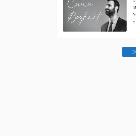
b
r
Y
d
Di