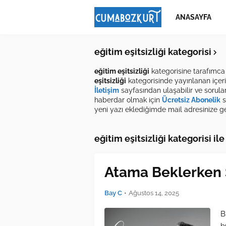
ANASAYFA
eğitim eşitsizliği kategorisi
eğitim eşitsizliği
kategorisine tarafımca
eşitsizliği
kategorisinde yayınlanan içerik
İletişim
sayfasından ulaşabilir ve sorular
haberdar olmak için
Ücretsiz Abonelik
s
yeni yazı eklediğimde mail adresinize gel
eğitim eşitsizliği kategorisi ile
Atama Beklerken S
Bay C
•
Ağustos 14, 2025
B