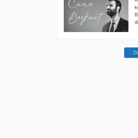
R
k
B
d
Di