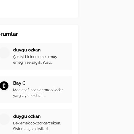
orumlar
duygu özkan
Çok iyi bir inceleme olmuş,
emeğinize sağlık. Yüzü...
Bay C
Maalesef insanlarımız o kadar
yargılayıcı oldular ...
duygu özkan
Beklemek çok zor gerçekten.
Sistemin çok eksiklikl...