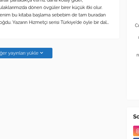
aflar parladıkça elimiz daha kolay gider,
ulaklarımızda dönen övgüler birer küçük itki olur.
enim bu kitaba başlama sebebim de tam buradan
oğdu. Yazarın Hizmetçi serisi Türkiye’de öyle bir dal…
C
ğer yayınları yükle
r
S