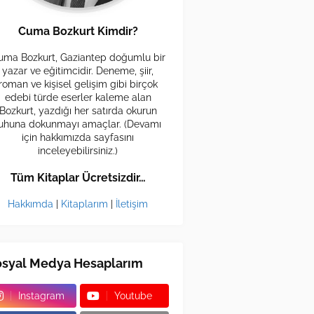
Cuma Bozkurt Kimdir?
uma Bozkurt, Gaziantep doğumlu bir
yazar ve eğitimcidir. Deneme, şiir,
roman ve kişisel gelişim gibi birçok
edebi türde eserler kaleme alan
Bozkurt, yazdığı her satırda okurun
uhuna dokunmayı amaçlar. (Devamı
için hakkımızda sayfasını
inceleyebilirsiniz.)
Tüm Kitaplar Ücretsizdir…
Hakkımda
|
Kitaplarım
|
İletişim
osyal Medya Hesaplarım
Instagram
Youtube