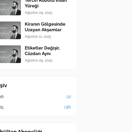
Tercih Robotu İnsan
Yüreği
Ağustos 09, 2025
Kiranın Gölgesinde
Uzayan Akşamlar
Ağustos 11, 2025
Etiketler Değişir,
Cüzdan Aynı
Ağustos 09, 2025
şiv
26
(2)
25
(36)
bülten Aboneliği