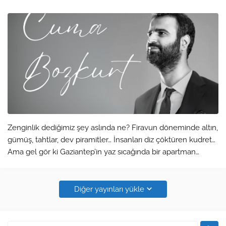
Zenginlik dediğimiz şey aslında ne? Firavun döneminde altın,
gümüş, tahtlar, dev piramitler… İnsanları diz çöktüren kudret…
Ama gel gör ki Gaziantep’in yaz sıcağında bir apartman
dairesinde oturan emekli amcanın elinde kumandayla
klimayı açtığında hi…
Diğer yayınları yükle