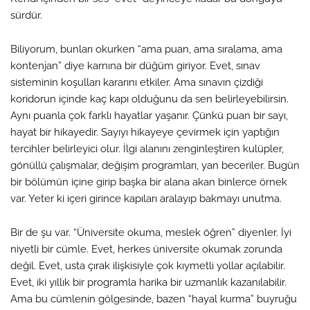
sürdür.
Biliyorum, bunları okurken “ama puan, ama sıralama, ama
kontenjan” diye karnına bir düğüm giriyor. Evet, sınav
sisteminin koşulları kararını etkiler. Ama sınavın çizdiği
koridorun içinde kaç kapı olduğunu da sen belirleyebilirsin.
Aynı puanla çok farklı hayatlar yaşanır. Çünkü puan bir sayı,
hayat bir hikayedir. Sayıyı hikayeye çevirmek için yaptığın
tercihler belirleyici olur. İlgi alanını zenginleştiren kulüpler,
gönüllü çalışmalar, değişim programları, yan beceriler. Bugün
bir bölümün içine girip başka bir alana akan binlerce örnek
var. Yeter ki içeri girince kapıları aralayıp bakmayı unutma.
Bir de şu var. “Üniversite okuma, meslek öğren” diyenler. İyi
niyetli bir cümle. Evet, herkes üniversite okumak zorunda
değil. Evet, usta çırak ilişkisiyle çok kıymetli yollar açılabilir.
Evet, iki yıllık bir programla harika bir uzmanlık kazanılabilir.
Ama bu cümlenin gölgesinde, bazen “hayal kurma” buyruğu