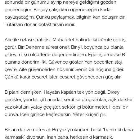
sonunda bir günümü ayırıp nereye geldiğimi gözden
geçireceğim. Bir şey çalışırken öğreneceğim kadar
paylaşacağım. Çünkü paylaşmak, bilginin kan dolaşımıdır.
Tutarsan donar, dolaştırırsan ısınır.
Aile ile uzlaşı stratejisi. Muhalefet halinde iki cümle çok iş
görür. Bir. Deneme süresi öner. Bir yıl boyunca bu planla
gideyim, şu ölçütlerle değerlendirelim. Eğer işlemezse B
planına dönerim. İki. Güvence göster. Yan beceriler, staj,
çevre. Aile güvenceden hoşlanır. Senin de hoşuna gider.
Çünkü karar cesaret ister, cesaret güvenceden güç alır.
B planı demişken. Hayatın kapıları tek yön değil. Dikey
geçişler, yandal, çift anadal, sertifika programları, açık dersler,
yaz okulları, yatay geçişler, sektör içi bölünmeler. Hepsi bir
dünya. İçeri girince keşfedersin. Yeter ki içeri gir.
Bir an dur ve nefes al. Bu yazıyı okurken belki “benimki daha
karmaşık” diyorsun. İnan bana, herkesinki karmaşık.