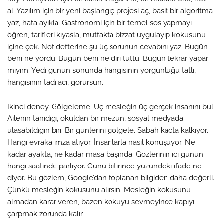
al. Yazılım için bir yeni başlangıç projesi aç, basit bir algoritma
yaz, hata ayıkla. Gastronomi için bir temel sos yapmayı
öğren, tarifleri kıyasla, mutfakta bizzat uygulayıp kokusunu
içine çek. Not defterine şu üç sorunun cevabını yaz. Bugün
beni ne yordu. Bugün beni ne diri tuttu. Bugün tekrar yapar
mıyım. Yedi günün sonunda hangisinin yorgunluğu tatlı,
hangisinin tadı acı, görürsün.
İkinci deney. Gölgeleme. Üç mesleğin üç gerçek insanını bul.
Ailenin tanıdığı, okuldan bir mezun, sosyal medyada
ulaşabildiğin biri. Bir günlerini gölgele. Sabah kaçta kalkıyor.
Hangi evraka imza atıyor. İnsanlarla nasıl konuşuyor. Ne
kadar ayakta, ne kadar masa başında. Gözlerinin içi günün
hangi saatinde parlıyor. Günü bitirince yüzündeki ifade ne
diyor. Bu gözlem, Google’dan toplanan bilgiden daha değerli.
Çünkü mesleğin kokusunu alırsın. Mesleğin kokusunu
almadan karar veren, bazen kokuyu sevmeyince kapıyı
çarpmak zorunda kalır.