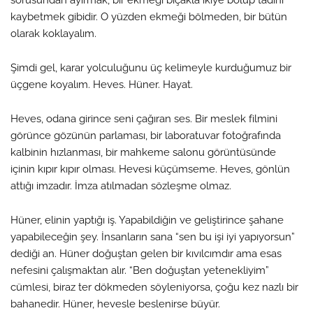
sorusundan ayırmak, bir ekmeği bıçakla ikiye bölüp tadını
kaybetmek gibidir. O yüzden ekmeği bölmeden, bir bütün
olarak koklayalım.
Şimdi gel, karar yolculuğunu üç kelimeyle kurduğumuz bir
üçgene koyalım. Heves. Hüner. Hayat.
Heves, odana girince seni çağıran ses. Bir meslek filmini
görünce gözünün parlaması, bir laboratuvar fotoğrafında
kalbinin hızlanması, bir mahkeme salonu görüntüsünde
içinin kıpır kıpır olması. Hevesi küçümseme. Heves, gönlün
attığı imzadır. İmza atılmadan sözleşme olmaz.
Hüner, elinin yaptığı iş. Yapabildiğin ve geliştirince şahane
yapabileceğin şey. İnsanların sana “sen bu işi iyi yapıyorsun”
dediği an. Hüner doğuştan gelen bir kıvılcımdır ama esas
nefesini çalışmaktan alır. “Ben doğuştan yetenekliyim”
cümlesi, biraz ter dökmeden söyleniyorsa, çoğu kez nazlı bir
bahanedir. Hüner, hevesle beslenirse büyür.