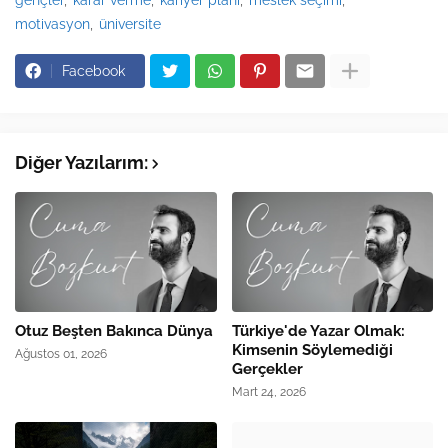
gençler
karar verme
kariyer planı
meslek seçimi
motivasyon
üniversite
Facebook
Diğer Yazılarım:
Otuz Beşten Bakınca Dünya
Türkiye'de Yazar Olmak:
Kimsenin Söylemediği
Ağustos 01, 2026
Gerçekler
Mart 24, 2026