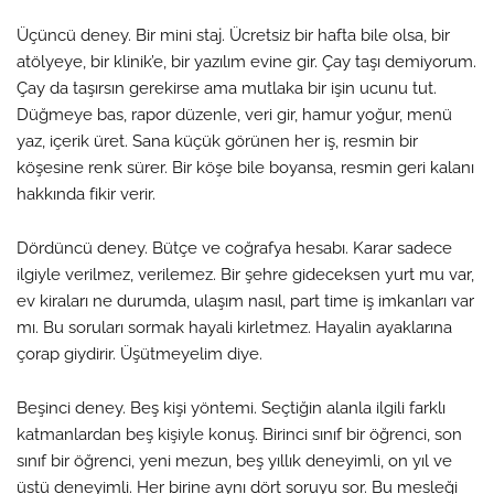
Üçüncü deney. Bir mini staj. Ücretsiz bir hafta bile olsa, bir
atölyeye, bir klinik’e, bir yazılım evine gir. Çay taşı demiyorum.
Çay da taşırsın gerekirse ama mutlaka bir işin ucunu tut.
Düğmeye bas, rapor düzenle, veri gir, hamur yoğur, menü
yaz, içerik üret. Sana küçük görünen her iş, resmin bir
köşesine renk sürer. Bir köşe bile boyansa, resmin geri kalanı
hakkında fikir verir.
Dördüncü deney. Bütçe ve coğrafya hesabı. Karar sadece
ilgiyle verilmez, verilemez. Bir şehre gideceksen yurt mu var,
ev kiraları ne durumda, ulaşım nasıl, part time iş imkanları var
mı. Bu soruları sormak hayali kirletmez. Hayalin ayaklarına
çorap giydirir. Üşütmeyelim diye.
Beşinci deney. Beş kişi yöntemi. Seçtiğin alanla ilgili farklı
katmanlardan beş kişiyle konuş. Birinci sınıf bir öğrenci, son
sınıf bir öğrenci, yeni mezun, beş yıllık deneyimli, on yıl ve
üstü deneyimli. Her birine aynı dört soruyu sor. Bu mesleği