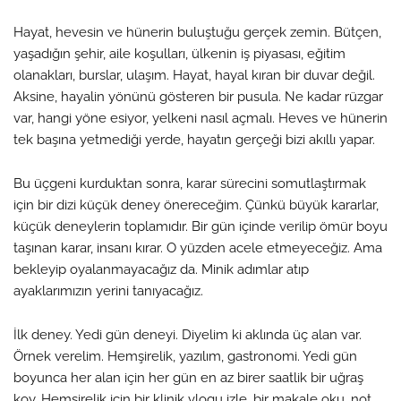
Hayat, hevesin ve hünerin buluştuğu gerçek zemin. Bütçen,
yaşadığın şehir, aile koşulları, ülkenin iş piyasası, eğitim
olanakları, burslar, ulaşım. Hayat, hayal kıran bir duvar değil.
Aksine, hayalin yönünü gösteren bir pusula. Ne kadar rüzgar
var, hangi yöne esiyor, yelkeni nasıl açmalı. Heves ve hünerin
tek başına yetmediği yerde, hayatın gerçeği bizi akıllı yapar.
Bu üçgeni kurduktan sonra, karar sürecini somutlaştırmak
için bir dizi küçük deney önereceğim. Çünkü büyük kararlar,
küçük deneylerin toplamıdır. Bir gün içinde verilip ömür boyu
taşınan karar, insanı kırar. O yüzden acele etmeyeceğiz. Ama
bekleyip oyalanmayacağız da. Minik adımlar atıp
ayaklarımızın yerini tanıyacağız.
İlk deney. Yedi gün deneyi. Diyelim ki aklında üç alan var.
Örnek verelim. Hemşirelik, yazılım, gastronomi. Yedi gün
boyunca her alan için her gün en az birer saatlik bir uğraş
koy. Hemşirelik için bir klinik vlogu izle, bir makale oku, not