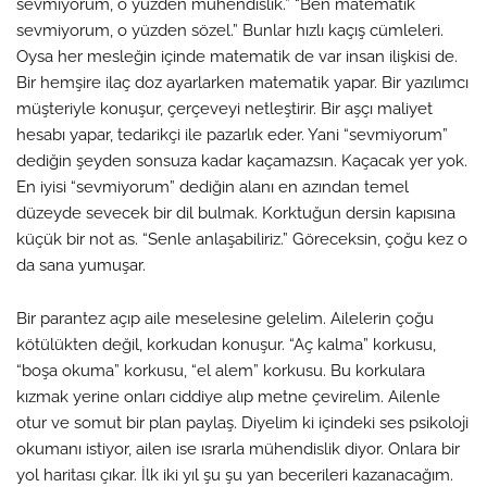
sevmiyorum, o yüzden mühendislik.” “Ben matematik
sevmiyorum, o yüzden sözel.” Bunlar hızlı kaçış cümleleri.
Oysa her mesleğin içinde matematik de var insan ilişkisi de.
Bir hemşire ilaç doz ayarlarken matematik yapar. Bir yazılımcı
müşteriyle konuşur, çerçeveyi netleştirir. Bir aşçı maliyet
hesabı yapar, tedarikçi ile pazarlık eder. Yani “sevmiyorum”
dediğin şeyden sonsuza kadar kaçamazsın. Kaçacak yer yok.
En iyisi “sevmiyorum” dediğin alanı en azından temel
düzeyde sevecek bir dil bulmak. Korktuğun dersin kapısına
küçük bir not as. “Senle anlaşabiliriz.” Göreceksin, çoğu kez o
da sana yumuşar.
Bir parantez açıp aile meselesine gelelim. Ailelerin çoğu
kötülükten değil, korkudan konuşur. “Aç kalma” korkusu,
“boşa okuma” korkusu, “el alem” korkusu. Bu korkulara
kızmak yerine onları ciddiye alıp metne çevirelim. Ailenle
otur ve somut bir plan paylaş. Diyelim ki içindeki ses psikoloji
okumanı istiyor, ailen ise ısrarla mühendislik diyor. Onlara bir
yol haritası çıkar. İlk iki yıl şu şu yan becerileri kazanacağım.