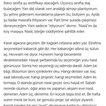
İkinci sınıfta şu sertifikayı alacağım. Üçüncü sınıfta staj
bulacağım. Yan dal olarak veri analitiği almayı planlıyorum.
Şu şehre gidersem konaklama planım bu, bütçem şu. Ayda
şu kadar masrafa ihtiyacım var. Part time şurada çalışmayı
deneyeceğim. Yani sadece “istiyorum” deme. “Nasıl”ını da
koy masaya. Nasıl, isteğin ciddiyetine şahitlik eder.
Karar ağacına geçelim. Bir kağıdın ortasına adını yaz. Etrafına
seçenekleri kabarcık gibi diz. Her kabarcığın altına üç sütun
aç. Hevesim ne diyor. Hünerim hangi becerilerle
desteklenebilir. Hayat şartlarımda bu seçeneğin yolu nasıl
görünüyor. Sonra her seçeneği üç adımda daralt. Adım bir,
bilgi. Bölümün ders içeriklerini oku. Hangi dersler var, kaç
saat laboratuvar, hangi projeler, hangi seçmeliler. Adım iki,
temaşa. O alanda günün nasıl geçer, onu hayal et. Sabah
nerede olursun, öğle arası ne yaparsın, akşam eve nasıl
dönersin. Adım üç, deneme. En küçük taşla test et. Bir hafta
süren minik bir kurs, bir gönüllü proje, bir atölye ziyareti.
Kendi içinden bir ses “evet” deyinceye kadar bu döngüyü