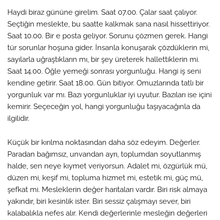
Haydi biraz gününe girelim. Saat 07.00. Çalar saat çalıyor.
Seçtiğin meslekte, bu saatte kalkmak sana nasıl hissettiriyor.
Saat 10.00. Bir e posta geliyor. Sorunu çözmen gerek. Hangi
tür sorunlar hoşuna gider. İnsanla konuşarak çözdüklerin mi,
sayılarla uğraştıkların mı, bir şey üreterek hallettiklerin mi.
Saat 14.00. Öğle yemeği sonrası yorgunluğu. Hangi iş seni
kendine getirir. Saat 18.00. Gün bitiyor. Omuzlarında tatlı bir
yorgunluk var mı. Bazı yorgunluklar iyi uyutur. Bazıları ise içini
kemirir. Seçeceğin yol, hangi yorgunluğu taşıyacağınla da
ilgilidir.
Küçük bir kırılma noktasından daha söz edeyim. Değerler.
Paradan bağımsız, unvandan ayrı, toplumdan soyutlanmış
halde, sen neye kıymet veriyorsun. Adalet mi, özgürlük mü,
düzen mi, keşif mi, topluma hizmet mi, estetik mi, güç mü,
şefkat mi. Mesleklerin değer haritaları vardır. Biri risk almaya
yakındır, biri kesinlik ister. Biri sessiz çalışmayı sever, biri
kalabalıkla nefes alır. Kendi değerlerinle mesleğin değerleri