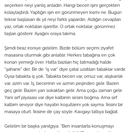
seçerken neyi yanlış anladın. Hangi beceri işini gerçekten
kolaylaştırdı. Yaptığın işin en görünmeyen kısmı ne. Bugün
tekrar başlasan ilk yıl neyi farklı yapardın. Aldığın cevapları
yaz, ortak noktaları işaretle. O ortak noktalar, görünmez
taşları gösterir. Ayağını oraya takma.
Şimdi biraz ironiye gelelim. Bizde bölüm seçimi ziyafet
masasına oturmak gibi anlatılır. Herkes tabağına en çok
konan yemeği över. Hatta bazıları hiç tatmadığı halde
“şahane” der. Bir de “iş var” diye çatal uzatılan tabaklar vardır.
Oysa tabakta iş yok. Tabakta beceri var, omuz var, alışkanlık
var, azim var. İş, becerinin ve azmin peşinden gelir. Bazen
geç gelir. Bazen yan sokaktan gelir. Ama çoğu zaman gelir.
Yani sırf piyasası var diye kalbinin sesini boğma. Ama sırf
kalbim seviyor diye hayatın koşullarını yok sayma. İkisini bir
masaya oturt. İkisine de çay söyle. Kavgayı tatlıya bağlat.
Gelelim bir başka yanılgıya. “Ben insanlarla konuşmayı