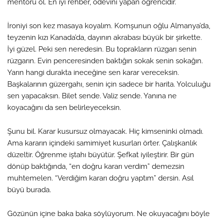
mentoru ol. En iyi rehber, ödevini yapan öğrencidir.
İroniyi son kez masaya koyalım. Komşunun oğlu Almanya’da,
teyzenin kızı Kanada’da, dayının akrabası büyük bir şirkette.
İyi güzel. Peki sen neredesin. Bu toprakların rüzgarı senin
rüzgarın. Evin penceresinden baktığın sokak senin sokağın.
Yarın hangi durakta ineceğine sen karar vereceksin.
Başkalarının güzergahı, senin için sadece bir harita. Yolculuğu
sen yapacaksın. Bilet sende. Valiz sende. Yanına ne
koyacağını da sen belirleyeceksin.
Şunu bil. Karar kusursuz olmayacak. Hiç kimseninki olmadı.
Ama kararın içindeki samimiyet kusurları örter. Çalışkanlık
düzeltir. Öğrenme iştahı büyütür. Şefkat iyileştirir. Bir gün
dönüp baktığında, “en doğru kararı verdim” demezsin
muhtemelen. “Verdiğim kararı doğru yaptım” dersin. Asıl
büyü burada.
Gözünün içine baka baka söylüyorum. Ne okuyacağını böyle