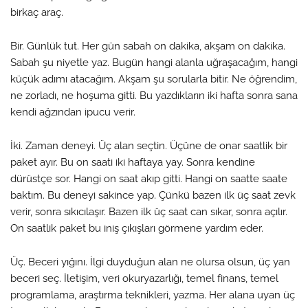
birkaç araç.
Bir. Günlük tut. Her gün sabah on dakika, akşam on dakika.
Sabah şu niyetle yaz. Bugün hangi alanla uğraşacağım, hangi
küçük adımı atacağım. Akşam şu sorularla bitir. Ne öğrendim,
ne zorladı, ne hoşuma gitti. Bu yazdıkların iki hafta sonra sana
kendi ağzından ipucu verir.
İki. Zaman deneyi. Üç alan seçtin. Üçüne de onar saatlik bir
paket ayır. Bu on saati iki haftaya yay. Sonra kendine
dürüstçe sor. Hangi on saat akıp gitti. Hangi on saatte saate
baktım. Bu deneyi sakince yap. Çünkü bazen ilk üç saat zevk
verir, sonra sıkıcılaşır. Bazen ilk üç saat can sıkar, sonra açılır.
On saatlik paket bu iniş çıkışları görmene yardım eder.
Üç. Beceri yığını. İlgi duyduğun alan ne olursa olsun, üç yan
beceri seç. İletişim, veri okuryazarlığı, temel finans, temel
programlama, araştırma teknikleri, yazma. Her alana uyan üç