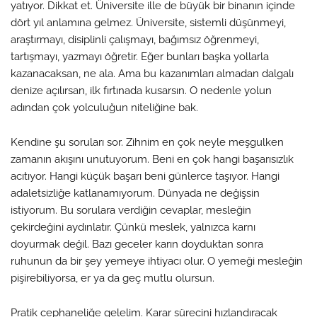
yatıyor. Dikkat et. Üniversite ille de büyük bir binanın içinde
dört yıl anlamına gelmez. Üniversite, sistemli düşünmeyi,
araştırmayı, disiplinli çalışmayı, bağımsız öğrenmeyi,
tartışmayı, yazmayı öğretir. Eğer bunları başka yollarla
kazanacaksan, ne ala. Ama bu kazanımları almadan dalgalı
denize açılırsan, ilk fırtınada kusarsın. O nedenle yolun
adından çok yolculuğun niteliğine bak.
Kendine şu soruları sor. Zihnim en çok neyle meşgulken
zamanın akışını unutuyorum. Beni en çok hangi başarısızlık
acıtıyor. Hangi küçük başarı beni günlerce taşıyor. Hangi
adaletsizliğe katlanamıyorum. Dünyada ne değişsin
istiyorum. Bu sorulara verdiğin cevaplar, mesleğin
çekirdeğini aydınlatır. Çünkü meslek, yalnızca karnı
doyurmak değil. Bazı geceler karın doyduktan sonra
ruhunun da bir şey yemeye ihtiyacı olur. O yemeği mesleğin
pişirebiliyorsa, er ya da geç mutlu olursun.
Pratik cephaneliğe gelelim. Karar sürecini hızlandıracak