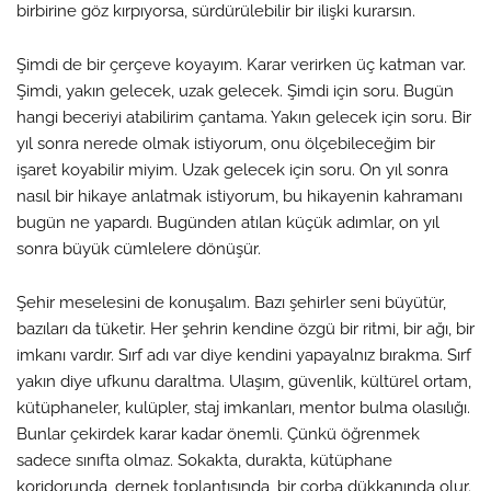
birbirine göz kırpıyorsa, sürdürülebilir bir ilişki kurarsın.
Şimdi de bir çerçeve koyayım. Karar verirken üç katman var.
Şimdi, yakın gelecek, uzak gelecek. Şimdi için soru. Bugün
hangi beceriyi atabilirim çantama. Yakın gelecek için soru. Bir
yıl sonra nerede olmak istiyorum, onu ölçebileceğim bir
işaret koyabilir miyim. Uzak gelecek için soru. On yıl sonra
nasıl bir hikaye anlatmak istiyorum, bu hikayenin kahramanı
bugün ne yapardı. Bugünden atılan küçük adımlar, on yıl
sonra büyük cümlelere dönüşür.
Şehir meselesini de konuşalım. Bazı şehirler seni büyütür,
bazıları da tüketir. Her şehrin kendine özgü bir ritmi, bir ağı, bir
imkanı vardır. Sırf adı var diye kendini yapayalnız bırakma. Sırf
yakın diye ufkunu daraltma. Ulaşım, güvenlik, kültürel ortam,
kütüphaneler, kulüpler, staj imkanları, mentor bulma olasılığı.
Bunlar çekirdek karar kadar önemli. Çünkü öğrenmek
sadece sınıfta olmaz. Sokakta, durakta, kütüphane
koridorunda, dernek toplantısında, bir çorba dükkanında olur.