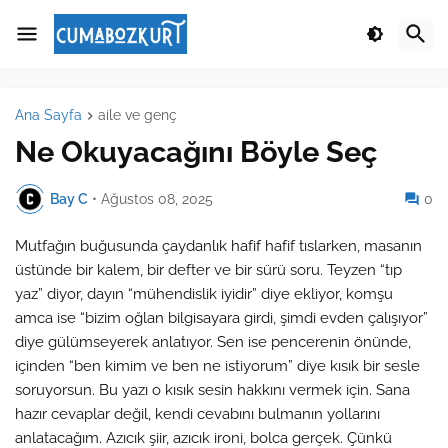
Ana Sayfa
aile ve genç
Ne Okuyacağını Böyle Seç
Bay C
•
Ağustos 08, 2025
0
Mutfağın buğusunda çaydanlık hafif hafif tıslarken, masanın
üstünde bir kalem, bir defter ve bir sürü soru. Teyzen “tıp
yaz” diyor, dayın “mühendislik iyidir” diye ekliyor, komşu
amca ise “bizim oğlan bilgisayara girdi, şimdi evden çalışıyor”
diye gülümseyerek anlatıyor. Sen ise pencerenin önünde,
içinden “ben kimim ve ben ne istiyorum” diye kısık bir sesle
soruyorsun. Bu yazı o kısık sesin hakkını vermek için. Sana
hazır cevaplar değil, kendi cevabını bulmanın yollarını
anlatacağım. Azıcık şiir, azıcık ironi, bolca gerçek. Çünkü