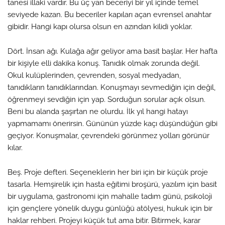
tanesi illaki vardır. Bu üç yan beceriyi bir yıl içinde temel
seviyede kazan. Bu beceriler kapıları açan evrensel anahtar
gibidir. Hangi kapı olursa olsun en azından kilidi yoklar.
Dört. İnsan ağı. Kulağa ağır geliyor ama basit başlar. Her hafta
bir kişiyle elli dakika konuş. Tanıdık olmak zorunda değil.
Okul kulüplerinden, çevrenden, sosyal medyadan,
tanıdıkların tanıdıklarından. Konuşmayı sevmediğin için değil,
öğrenmeyi sevdiğin için yap. Sorduğun sorular açık olsun.
Beni bu alanda şaşırtan ne olurdu. İlk yıl hangi hatayı
yapmamamı önerirsin. Gününün yüzde kaçı düşündüğün gibi
geçiyor. Konuşmalar, çevrendeki görünmez yolları görünür
kılar.
Beş. Proje defteri. Seçeneklerin her biri için bir küçük proje
tasarla. Hemşirelik için hasta eğitimi broşürü, yazılım için basit
bir uygulama, gastronomi için mahalle tadım günü, psikoloji
için gençlere yönelik duygu günlüğü atölyesi, hukuk için bir
haklar rehberi. Projeyi küçük tut ama bitir. Bitirmek, karar