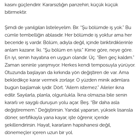
kasını güçlendirir. Kararsızlığın panzehiri, küçük küçük
bitirmektir.
Şimdi de yanılgıları listeleyelim. Bir. “Şu bölümde iş yok.” Bu
cümle tembelliğin ablasıdır. Her bölümde iş yoktur ama her
beceride iş vardır. Bölüm, adıyla değil, içinde biriktirdiklerinle
anlam kazanır. İki. “Şu bölüm en iyisi.” Kime göre, neye göre.
En iyi, senin hayatına en uygun olandır. Üç. “Ben geç kaldım.”
Zaman seninle yarışmıyor. Herkes kendi temposuyla yürüyor.
Otuzunda başlayan da kırkında yön değiştiren de var. Ama
bekledikçe karar vermek zorlaşır. O yüzden minik adımlara
bugün başlamak iyidir. Dört. “Ailem istemez.” Aileler ikna
edilir. Sayılarla, planla, olgunlukla. İkna olmazsa bile senin
kararlı ve saygılı duruşun yolu açar. Beş. “Bir daha asla
değiştiremem.” Değiştirirsin. Yandal yaparsın, yüksek lisansla
döner, sertifikayla yana kayar, işte öğrenir, içeride
şekillendirirsin. Hayat, kararların hapishanesi değil,
dönemeçler içeren uzun bir yol.